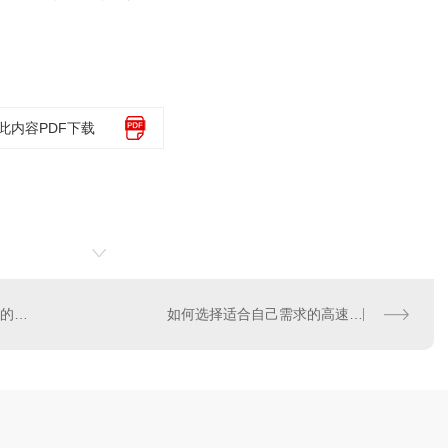
此内容PDF下载
提升生产效率：胶钉联动线的优势与应用
如何选择适合自己需求的高速配页机产品